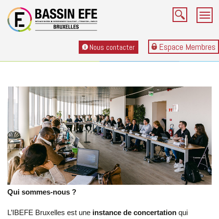
Skip
to
Togg
main
navi
content
Second
Espace Membres
Nous contacter
menu
Qui sommes-nous ?
L’IBEFE Bruxelles est une
instance de concertation
qui