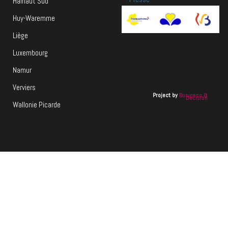
Hainaut Sud
Huy-Waremme
Liège
Luxembourg
Namur
Verviers
Project by
Business &
Decision
Wallonie Picarde